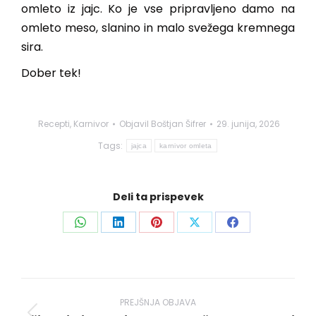
omleto iz jajc. Ko je vse pripravljeno damo na
omleto meso, slanino in malo svežega kremnega
sira.
Dober tek!
Recepti
,
Karnivor
Objavil
Boštjan Šifrer
29. junija, 2026
Tags:
jajca
karnivor omleta
Deli ta prispevek
Share
Share
Share
Share
Share
on
on
on
on
on
WhatsApp
LinkedIn
Pinterest
X
Facebook
Post
navigation
PREJŠNJA OBJAVA