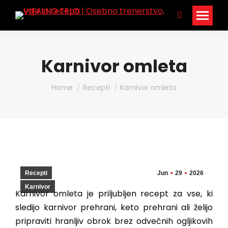
Search:
Karnivor omleta
You are here:
Home
Recepti
Karnivor omleta
Recepti
Jun
29
2026
Karnivor
Karnivor omleta je priljubljen recept za vse, ki
sledijo karnivor prehrani, keto prehrani ali želijo
pripraviti hranljiv obrok brez odvečnih ogljikovih