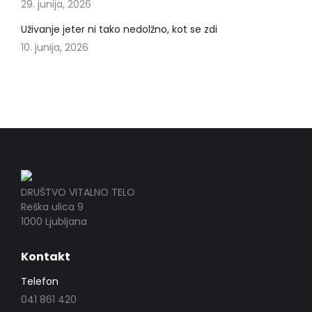
29. junija, 2026
Uživanje jeter ni tako nedolžno, kot se zdi
10. junija, 2026
DRUŠTVO VITALNO TELO
Reška ulica 9
1000 Ljubljana
Kontakt
Telefon
041 861 420