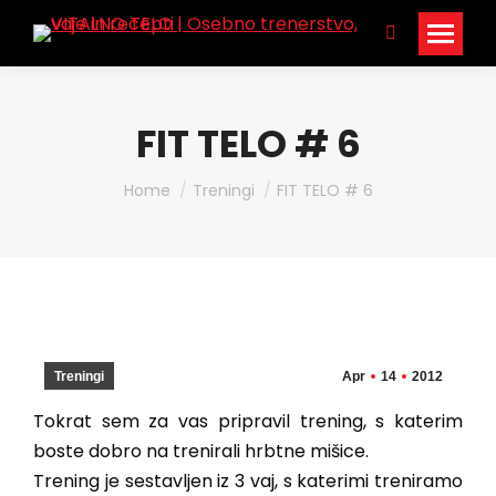
Search:
FIT TELO # 6
You are here:
Home
Treningi
FIT TELO # 6
Treningi
Apr
14
2012
Tokrat sem za vas pripravil trening, s katerim
boste dobro na trenirali hrbtne mišice.
Trening je sestavljen iz 3 vaj, s katerimi treniramo