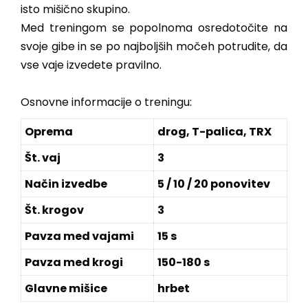
isto mišično skupino.
Med treningom se popolnoma osredotočite na
svoje gibe in se po najboljših močeh potrudite, da
vse vaje izvedete pravilno.
Osnovne informacije o treningu:
Oprema
drog, T-palica, TRX
Št. vaj
3
Način izvedbe
5 / 10 / 20
ponovitev
Št. krogov
3
Pavza med vajami
15
s
Pavza med krogi
150-
180 s
Glavne mišice
hrbet