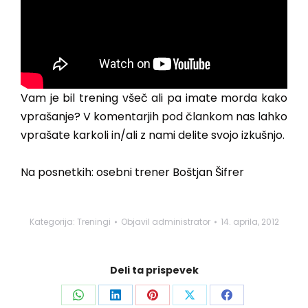
Vam je bil trening všeč ali pa imate morda kako
vprašanje? V komentarjih pod člankom nas lahko
vprašate karkoli in/ali z nami delite svojo izkušnjo.
Na posnetkih: osebni trener Boštjan Šifrer
Kategorija:
Treningi
Objavil
administrator
14. aprila, 2012
Deli ta prispevek
Share
Share
Share
Share
Share