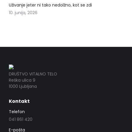
Uživanje jeter ni tako nedolžno, kot se zdi
10. junija, 2026
DRUŠTVO VITALNO TELO
Reška ulica 9
1000 Ljubljana
Kontakt
Telefon
041 861 420
E-pošta