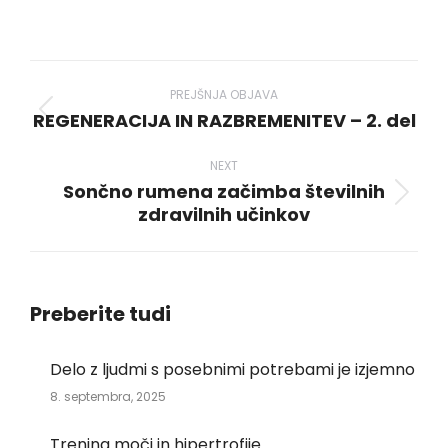
on
on
on
on
on
WhatsApp
LinkedIn
Pinterest
X
Facebook
Post
navigation
PREJŠNJA OBJAVA
REGENERACIJA IN RAZBREMENITEV – 2. del
Previous
post:
NEXT
Sončno rumena začimba številnih
Next
zdravilnih učinkov
post:
Preberite tudi
Delo z ljudmi s posebnimi potrebami je izjemno
8. septembra, 2025
Trening moči in hipertrofije