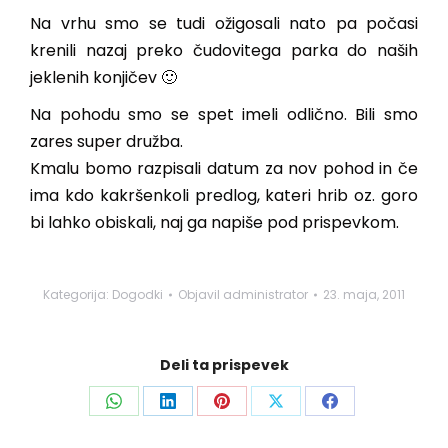
Na vrhu smo se tudi ožigosali nato pa počasi
krenili nazaj preko čudovitega parka do naših
jeklenih konjičev 🙂
Na pohodu smo se spet imeli odlično. Bili smo
zares super družba.
Kmalu bomo razpisali datum za nov pohod in če
ima kdo kakršenkoli predlog, kateri hrib oz. goro
bi lahko obiskali, naj ga napiše pod prispevkom.
Kategorija:
Dogodki
Objavil
administrator
23. maja, 2011
Deli ta prispevek
Share
Share
Share
Share
Share
on
on
on
on
on