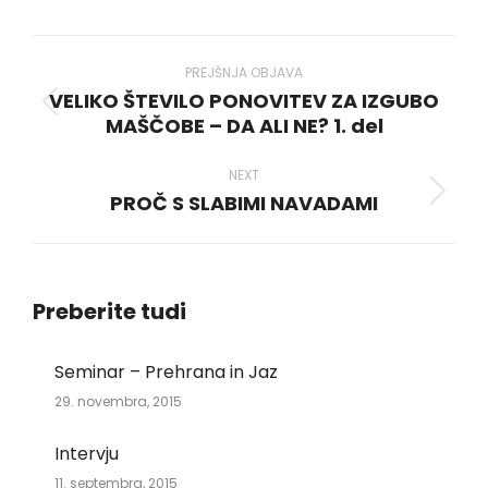
WhatsApp
LinkedIn
Pinterest
X
Facebook
Post
navigation
PREJŠNJA OBJAVA
VELIKO ŠTEVILO PONOVITEV ZA IZGUBO
Previous
MAŠČOBE – DA ALI NE? 1. del
post:
NEXT
PROČ S SLABIMI NAVADAMI
Next
post:
Preberite tudi
Seminar – Prehrana in Jaz
29. novembra, 2015
Intervju
11. septembra, 2015