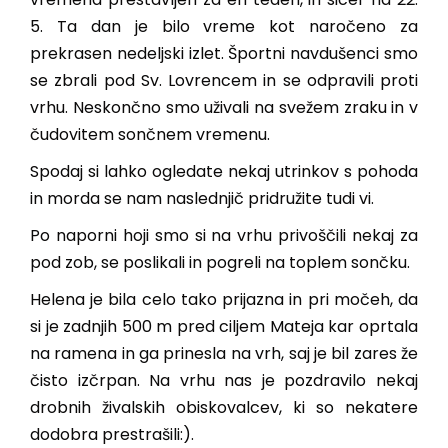
5. Ta dan je bilo vreme kot naročeno za
prekrasen nedeljski izlet. Športni navdušenci smo
se zbrali pod Sv. Lovrencem in se odpravili proti
vrhu. Neskončno smo uživali na svežem zraku in v
čudovitem sončnem vremenu.
Spodaj si lahko ogledate nekaj utrinkov s pohoda
in morda se nam naslednjič pridružite tudi vi.
Po naporni hoji smo si na vrhu privoščili nekaj za
pod zob, se poslikali in pogreli na toplem sončku.
Helena je bila celo tako prijazna in pri močeh, da
si je zadnjih 500 m pred ciljem Mateja kar oprtala
na ramena in ga prinesla na vrh, saj je bil zares že
čisto izčrpan. Na vrhu nas je pozdravilo nekaj
drobnih živalskih obiskovalcev, ki so nekatere
dodobra prestrašili:).