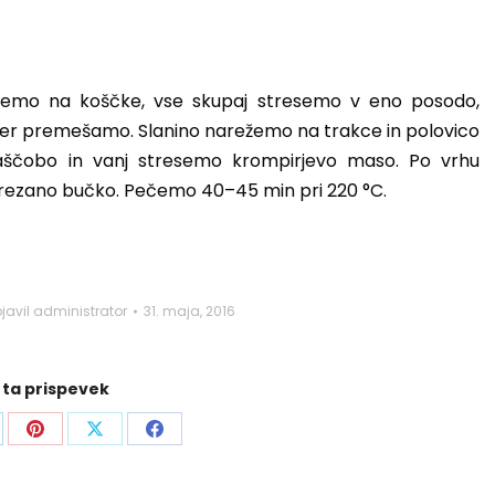
ežemo na koščke, vse skupaj stresemo v eno posodo,
o ter premešamo. Slanino narežemo na trakce in polovico
obo in vanj stresemo krompirjevo maso. Po vrhu
arezano bučko. Pečemo 40–45 min pri 220 °C.
javil
administrator
31. maja, 2016
 ta prispevek
are
Share
Share
Share
on
on
on