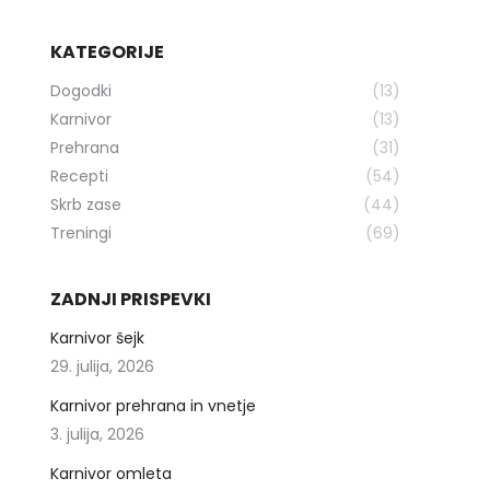
KATEGORIJE
Dogodki
(13)
Karnivor
(13)
Prehrana
(31)
Recepti
(54)
Skrb zase
(44)
Treningi
(69)
ZADNJI PRISPEVKI
Karnivor šejk
29. julija, 2026
Karnivor prehrana in vnetje
3. julija, 2026
Karnivor omleta