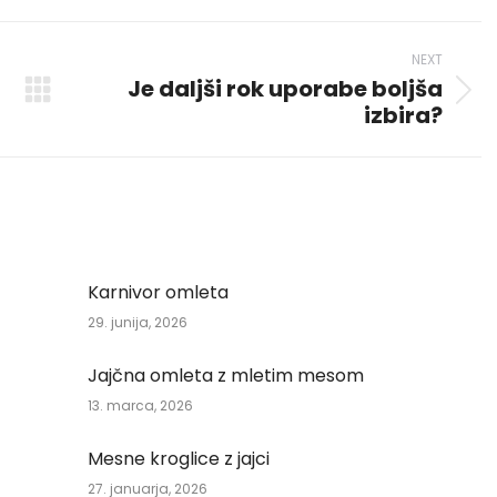
p
nkedIn
Pinterest
X
Facebook
NEXT
Je daljši rok uporabe boljša
Next
izbira?
post:
Karnivor omleta
29. junija, 2026
Jajčna omleta z mletim mesom
13. marca, 2026
Mesne kroglice z jajci
27. januarja, 2026