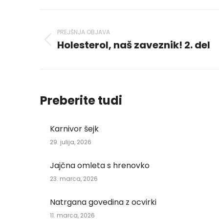
WhatsAp
Li
Post
navigation
PREJŠNJA OBJAVA
Holesterol, naš zaveznik! 2. del
Previous
post:
Preberite tudi
Karnivor šejk
29. julija, 2026
Jajčna omleta s hrenovko
23. marca, 2026
Natrgana govedina z ocvirki
11. marca, 2026