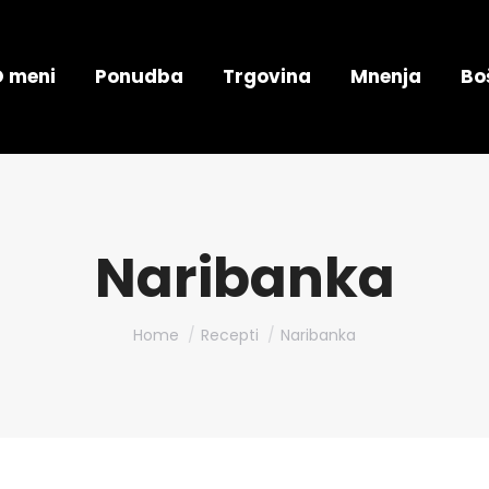
O meni
Ponudba
Trgovina
Mnenja
Bo
Naribanka
You are here:
Home
Recepti
Naribanka