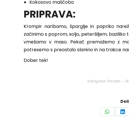
Kokosovo maščobo
PRIPRAVA:
Krompir naribamo, šparglje in papriko nar
začinimo s poprom, soljo, peteršiljem, bazilik
vmešamo v maso. Pekač premažemo z mašč
potresemo s preostalo slanino in na trakce n
Dober tek!
Kategorija:
Recepti
Ob
Deli
Share
Sh
on
on