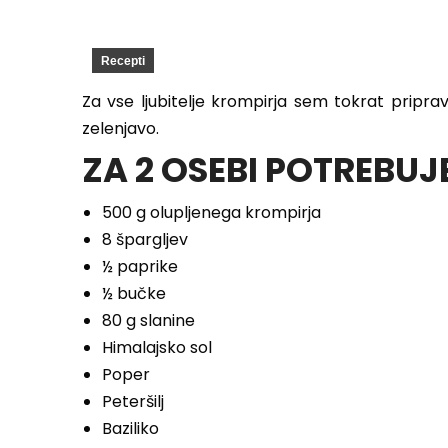
Recepti
Za vse ljubitelje krompirja sem tokrat pripra
zelenjavo.
ZA 2 OSEBI POTREBUJ
500 g olupljenega krompirja
8 špargljev
½ paprike
½ bučke
80 g slanine
Himalajsko sol
Poper
Peteršilj
Baziliko