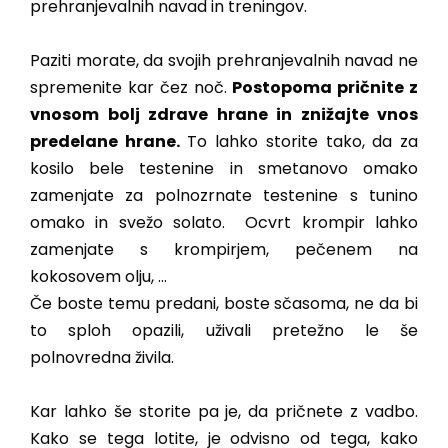
prehranjevalnih navad in treningov.
Paziti morate, da svojih prehranjevalnih navad ne
spremenite kar čez noč.
Postopoma pričnite z
vnosom bolj zdrave hrane in znižajte vnos
predelane hrane.
To lahko storite tako, da za
kosilo bele testenine in smetanovo omako
zamenjate za polnozrnate testenine s tunino
omako in svežo solato. Ocvrt krompir lahko
zamenjate s krompirjem, pečenem na
kokosovem olju, …
Če boste temu predani, boste sčasoma, ne da bi
to sploh opazili, uživali pretežno le še
polnovredna živila.
Kar lahko še storite pa je, da pričnete z vadbo.
Kako se tega lotite, je odvisno od tega, kako