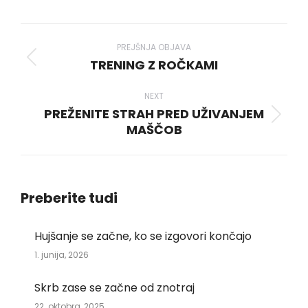
WhatsApp
LinkedIn
Pinterest
X
Facebook
Post
navigation
PREJŠNJA OBJAVA
TRENING Z ROČKAMI
Previous
post:
NEXT
PREŽENITE STRAH PRED UŽIVANJEM
Next
MAŠČOB
post:
Preberite tudi
Hujšanje se začne, ko se izgovori končajo
1. junija, 2026
Skrb zase se začne od znotraj
22. oktobra, 2025