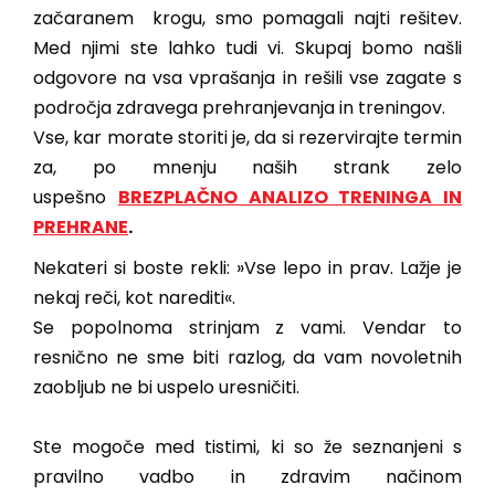
začaranem krogu, smo pomagali najti rešitev.
Med njimi ste lahko tudi vi. Skupaj bomo našli
odgovore na vsa vprašanja in rešili vse zagate s
področja zdravega prehranjevanja in treningov.
Vse, kar morate storiti je, da si rezervirajte termin
za, po mnenju naših strank zelo
uspešno
BREZPLAČNO ANALIZO TRENINGA IN
PREHRANE
.
Nekateri si boste rekli: »Vse lepo in prav. Lažje je
nekaj reči, kot narediti«.
Se popolnoma strinjam z vami. Vendar to
resnično ne sme biti razlog, da vam novoletnih
zaobljub ne bi uspelo uresničiti.
Ste mogoče med tistimi, ki so že seznanjeni s
pravilno vadbo in zdravim načinom