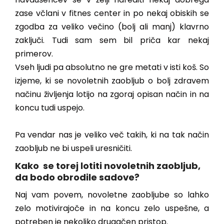
zase včlani v fitnes center in po nekaj obiskih se
zgodba za veliko večino (bolj ali manj) klavrno
zaključi. Tudi sam sem bil priča kar nekaj
primerov.
Vseh ljudi pa absolutno ne gre metati v isti koš. So
izjeme, ki se novoletnih zaobljub o bolj zdravem
načinu življenja lotijo na zgoraj opisan način in na
koncu tudi uspejo.
Pa vendar nas je veliko več takih, ki na tak način
zaobljub ne bi uspeli uresničiti.
Kako se torej lotiti novoletnih zaobljub,
da bodo obrodile sadove?
Naj vam povem, novoletne zaobljube so lahko
zelo motivirajoče in na koncu zelo uspešne, a
potreben je nekoliko drugačen pristop.