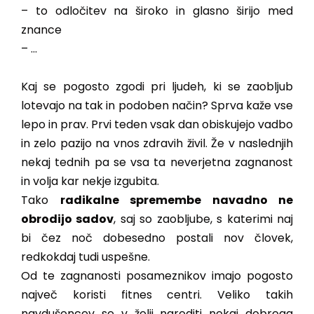
– to odločitev na široko in glasno širijo med
znance
– …
Kaj se pogosto zgodi pri ljudeh, ki se zaobljub
lotevajo na tak in podoben način? Sprva kaže vse
lepo in prav. Prvi teden vsak dan obiskujejo vadbo
in zelo pazijo na vnos zdravih živil. Že v naslednjih
nekaj tednih pa se vsa ta neverjetna zagnanost
in volja kar nekje izgubita.
Tako
radikalne spremembe navadno ne
obrodijo sadov
, saj so zaobljube, s katerimi naj
bi čez noč dobesedno postali nov človek,
redkokdaj tudi uspešne.
Od te zagnanosti posameznikov imajo pogosto
največ koristi fitnes centri. Veliko takih
navdušencev se v želji narediti nekaj dobrega