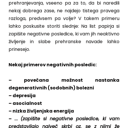
prehranjevanja, vseeno pa za to, da bi naredili
nekaj dobrega zase, ne najdejo tistega pravega
razloga, predvsem pa volje? V takem primeru
lahko poskusite storiti slednje: Na list papirja si
zapišite negativne posledice, ki vam jih neaktivno
življenje in slabe prehranske navade lahko
prinesejo.
Nekaj primerov negativnih posledic:
– povečana možnost nastanka
degenerativnih (sodobnih) bolezni
– depresija
– asocialnost
– nizka življenjska energija
– …
(zapišite si negativne posledice, ki vam
predstavljajo največ skrbi oz. se z njimi že