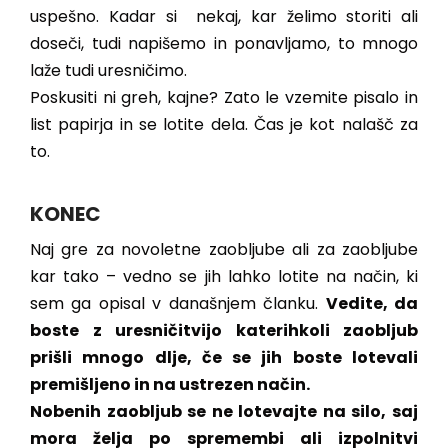
uspešno. Kadar si nekaj, kar želimo storiti ali
doseči, tudi napišemo in ponavljamo, to mnogo
laže tudi uresničimo.
Poskusiti ni greh, kajne? Zato le vzemite pisalo in
list papirja in se lotite dela. Čas je kot nalašč za
to.
KONEC
Naj gre za novoletne zaobljube ali za zaobljube
kar tako – vedno se jih lahko lotite na način, ki
sem ga opisal v današnjem članku.
Vedite, da
boste z uresničitvijo katerihkoli zaobljub
prišli mnogo dlje, če se jih boste lotevali
premišljeno in na ustrezen način.
Nobenih zaobljub se ne lotevajte na silo, saj
mora želja po spremembi ali izpolnitvi