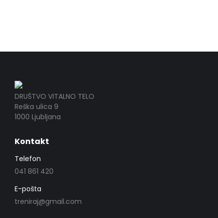
DRUŠTVO VITALNO TELO
Reška ulica 9
1000 Ljubljana
Kontakt
Telefon
041 861 420
E-pošta
treniraj@gmail.com