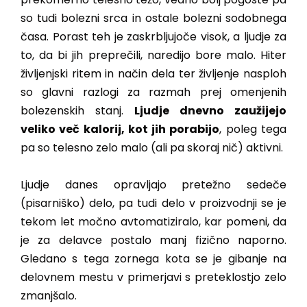
so tudi bolezni srca in ostale bolezni sodobnega
časa. Porast teh je zaskrbljujoče visok, a ljudje za
to, da bi jih preprečili, naredijo bore malo. Hiter
življenjski ritem in način dela ter življenje nasploh
so glavni razlogi za razmah prej omenjenih
bolezenskih stanj.
Ljudje dnevno zaužijejo
veliko več kalorij, kot jih porabijo
, poleg tega
pa so telesno zelo malo (ali pa skoraj nič) aktivni.
Ljudje danes opravljajo pretežno sedeče
(pisarniško) delo, pa tudi delo v proizvodnji se je
tekom let močno avtomatiziralo, kar pomeni, da
je za delavce postalo manj fizično naporno.
Gledano s tega zornega kota se je gibanje na
delovnem mestu v primerjavi s preteklostjo zelo
zmanjšalo.