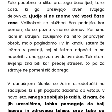
Zelo podobna je slika prostega časa ljudi, torej
časa, ki ga preživljajo izven svojega
delovnika.
Ljudje si ne znamo več vzeti časa
zase.
Velikokrat se službeni čas podaljša, kar
pomeni, da se pozno vrnemo domov. Ker smo
lačni in utrujeni, zaužijemo na hitro pripravljen
obrok, malo pogledamo TV in kmalu zatem že
ležimo v postelji, saj si želimo odpočiti in se
napolniti z energijo za nov delovni dan. Tak ritem
življenja zna biti kar precej stresen, to pa za
zdravje ne pomeni nič dobrega.
V današnjem članku se želim osredotočiti na
zaobljube, ki si jih pogosto zadamo ob vstopu v
novo leto.
Mnogo zaobljub je takih, ki nam, če
jih uresničimo, lahko pomagajo do bolj
lepega in zdravega telesa, prav tako pa