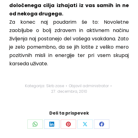
določenega cilja izhajati iz vas samih in ne
od nekoga drugega.
Za konec naj poudarim še to: Novoletne
zaobljube o bolj zdravem in aktivnem načinu
življenja naj postanejo del vašega vsakdana. Zato
je zelo pomembno, da se jih lotite z veliko mero
pozitivnih misli in energije ter pri vsem skupaj
karseda uživate.
Kategorija:
Skrb zase
Objavil
administrator
27. decembra, 2010
Deli ta prispevek
Share
Share
Share
Share
Share
on
on
on
on
on