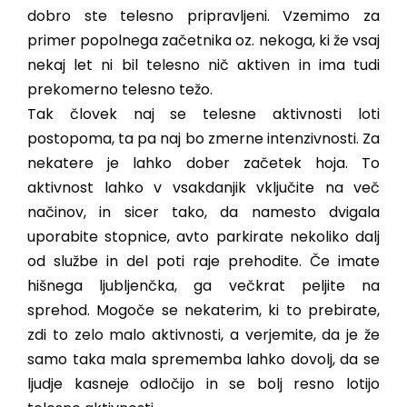
dobro ste telesno pripravljeni. Vzemimo za
primer popolnega začetnika oz. nekoga, ki že vsaj
nekaj let ni bil telesno nič aktiven in ima tudi
prekomerno telesno težo.
Tak človek naj se telesne aktivnosti loti
postopoma, ta pa naj bo zmerne intenzivnosti. Za
nekatere je lahko dober začetek hoja. To
aktivnost lahko v vsakdanjik vključite na več
načinov, in sicer tako, da namesto dvigala
uporabite stopnice, avto parkirate nekoliko dalj
od službe in del poti raje prehodite. Če imate
hišnega ljubljenčka, ga večkrat peljite na
sprehod. Mogoče se nekaterim, ki to prebirate,
zdi to zelo malo aktivnosti, a verjemite, da je že
samo taka mala sprememba lahko dovolj, da se
ljudje kasneje odločijo in se bolj resno lotijo