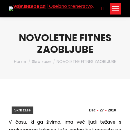
Search:
NOVOLETNE FITNES
ZAOBLJUBE
You are here:
Home
Skrb zase
NOVOLETNE FITNES ZAOBLJUBE
Skrb zase
Dec
27
2010
V času, ki ga živimo, ima več ljudi težave s
prekomerno telesno težo, vedno bolj pogoste pa