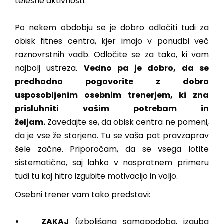
telesne aktivnosti.
Po nekem obdobju se je dobro odločiti tudi za
obisk fitnes centra, kjer imajo v ponudbi več
raznovrstnih vadb. Odločite se za tako, ki vam
najbolj ustreza.
Vedno pa je dobro, da se
predhodno pogovorite z dobro
usposobljenim osebnim trenerjem, ki zna
prisluhniti vašim potrebam in
željam.
Zavedajte se, da obisk centra ne pomeni,
da je vse že storjeno. Tu se vaša pot pravzaprav
šele začne. Priporočam, da se vsega lotite
sistematično, saj lahko v nasprotnem primeru
tudi tu kaj hitro izgubite motivacijo in voljo.
Osebni trener vam tako predstavi:
• ZAKAJ
(izboljšana samopodoba, izguba